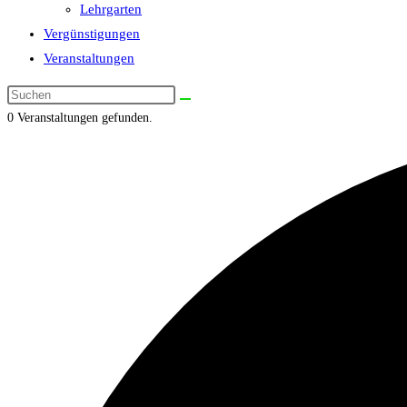
Lehrgarten
Vergünstigungen
Veranstaltungen
Diese
Website
0 Veranstaltungen gefunden.
durchsuchen