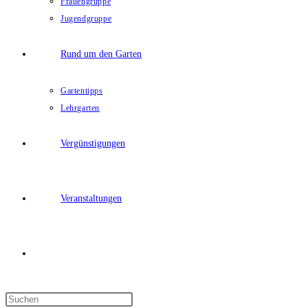
Frauengruppe
Jugendgruppe
Rund um den Garten
Gartentipps
Lehrgarten
Vergünstigungen
Veranstaltungen
Website-
Press
Suche