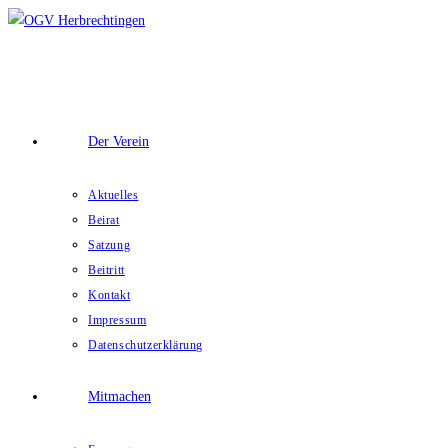
Zum
Inhalt
springen
Der Verein
Aktuelles
Beirat
Satzung
Beitritt
Kontakt
Impressum
Datenschutzerklärung
Mitmachen