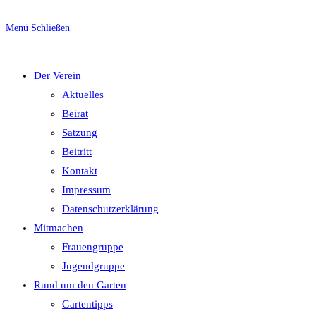
Escape
to
Menü
Schließen
close
umschalten
the
Der Verein
search
Aktuelles
panel.
Beirat
Satzung
Beitritt
Kontakt
Impressum
Datenschutzerklärung
Mitmachen
Frauengruppe
Jugendgruppe
Rund um den Garten
Gartentipps