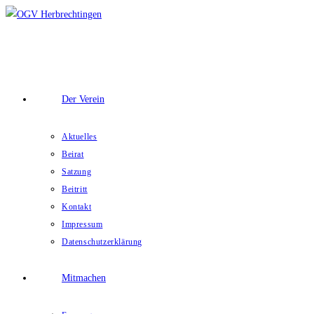
Zum
Inhalt
springen
Der Verein
Aktuelles
Beirat
Satzung
Beitritt
Kontakt
Impressum
Datenschutzerklärung
Mitmachen