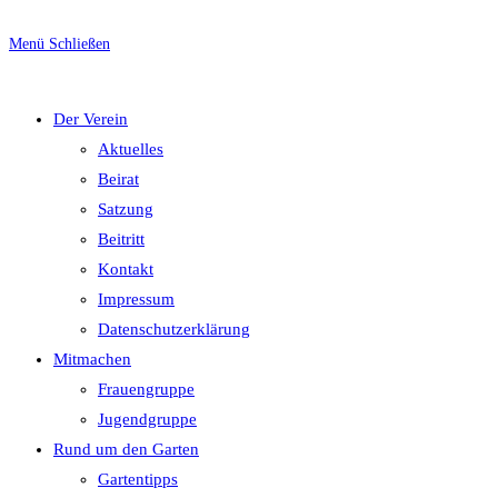
Escape
to
Menü
Schließen
close
umschalten
the
Der Verein
search
Aktuelles
panel.
Beirat
Satzung
Beitritt
Kontakt
Impressum
Datenschutzerklärung
Mitmachen
Frauengruppe
Jugendgruppe
Rund um den Garten
Gartentipps