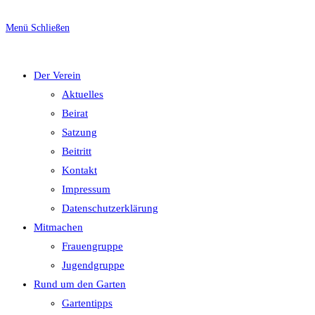
Escape
to
Menü
Schließen
close
umschalten
the
Der Verein
search
Aktuelles
panel.
Beirat
Satzung
Beitritt
Kontakt
Impressum
Datenschutzerklärung
Mitmachen
Frauengruppe
Jugendgruppe
Rund um den Garten
Gartentipps