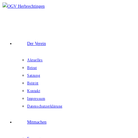
Zum
Inhalt
springen
Der Verein
Aktuelles
Beirat
Satzung
Beitritt
Kontakt
Impressum
Datenschutzerklärung
Mitmachen