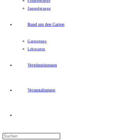
Frauengruppe
Jugendgruppe
Rund um den Garten
Gartentipps
Lehrgarten
Vergünstigungen
Veranstaltungen
Website-
Press
Suche