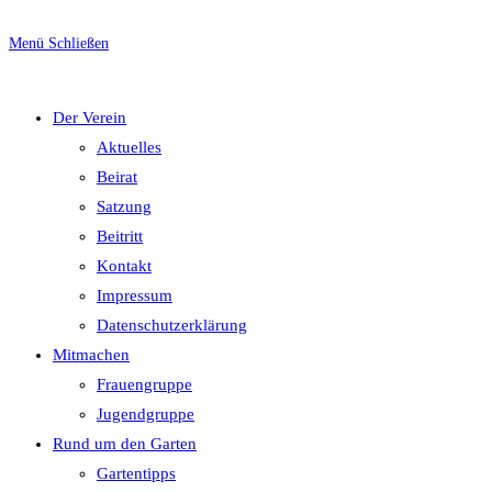
Escape
to
Menü
Schließen
close
umschalten
the
Der Verein
search
Aktuelles
panel.
Beirat
Satzung
Beitritt
Kontakt
Impressum
Datenschutzerklärung
Mitmachen
Frauengruppe
Jugendgruppe
Rund um den Garten
Gartentipps