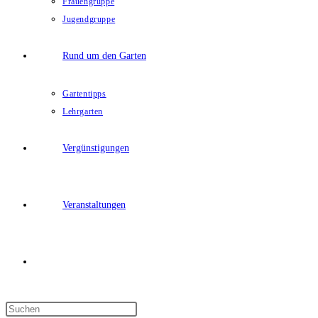
Frauengruppe
Jugendgruppe
Rund um den Garten
Gartentipps
Lehrgarten
Vergünstigungen
Veranstaltungen
Website-
Press
Suche