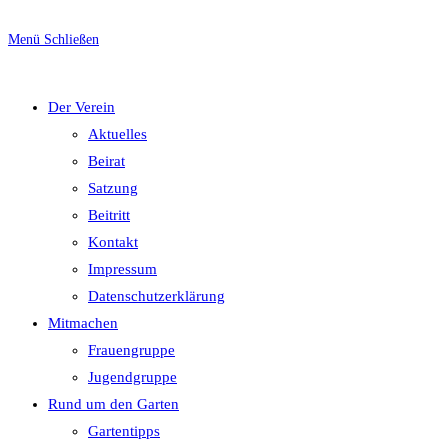
Escape
to
Menü
Schließen
close
umschalten
the
Der Verein
search
Aktuelles
panel.
Beirat
Satzung
Beitritt
Kontakt
Impressum
Datenschutzerklärung
Mitmachen
Frauengruppe
Jugendgruppe
Rund um den Garten
Gartentipps