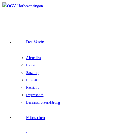
Zum
Inhalt
springen
Der Verein
Aktuelles
Beirat
Satzung
Beitritt
Kontakt
Impressum
Datenschutzerklärung
Mitmachen