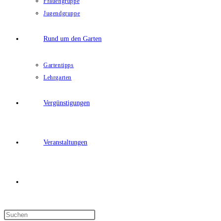
Frauengruppe
Jugendgruppe
Rund um den Garten
Gartentipps
Lehrgarten
Vergünstigungen
Veranstaltungen
Website-
Press
Suche