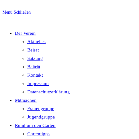
Escape
to
Menü
Schließen
close
umschalten
the
Der Verein
search
Aktuelles
panel.
Beirat
Satzung
Beitritt
Kontakt
Impressum
Datenschutzerklärung
Mitmachen
Frauengruppe
Jugendgruppe
Rund um den Garten
Gartentipps