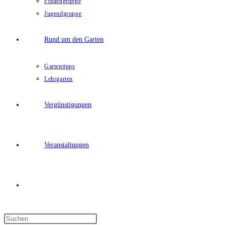
Frauengruppe
Jugendgruppe
Rund um den Garten
Gartentipps
Lehrgarten
Vergünstigungen
Veranstaltungen
Website-
Press
Suche