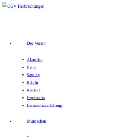
Zum
Inhalt
springen
Der Verein
Aktuelles
Beirat
Satzung
Beitritt
Kontakt
Impressum
Datenschutzerklärung
Mitmachen